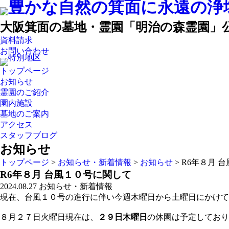
大阪箕面の墓地・霊園「明治の森霊園」
資料請求
お問い合わせ
トップページ
お知らせ
霊園のご紹介
園内施設
墓地のご案内
アクセス
スタッフブログ
お知らせ
トップページ
>
お知らせ・新着情報
>
お知らせ
>
R6年８月 
R6年８月 台風１０号に関して
2024.08.27
お知らせ・新着情報
現在、台風１０号の進行に伴い今週木曜日から土曜日にかけ
８月２７日火曜日現在は、
２９日木曜日
の休園は予定しており